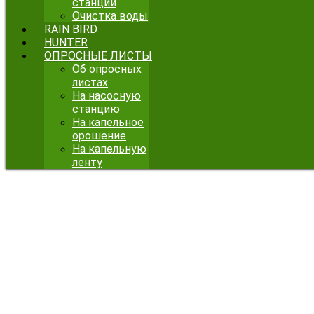
станции
Очистка воды
RAIN BIRD
HUNTER
ОПРОСНЫЕ ЛИСТЫ
Об опросных
листах
На насосную
станцию
На капельное
орошение
На капельную
ленту