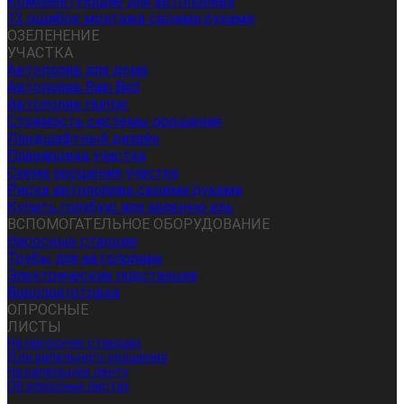
Комплектующие для автополива
13 ошибок монтажа своими руками
ОЗЕЛЕНЕНИЕ
УЧАСТКА
Автополив для дома
Автополив Rain Bird
Автополив Hunter
Стоимость системы орошения
Ландшафтный дизайн
Планировка участка
Схема орошения участка
Риски автополива своими руками
Купить голубую или зеленую ель
ВСПОМОГАТЕЛЬНОЕ ОБОРУДОВАНИЕ
Насосные станции
Трубы для автополива
Электрические подстанции
Водоподготовка
ОПРОСНЫЕ
ЛИСТЫ
На насосную станцию
Для капельного орошения
На капельную ленту
Об опросных листах