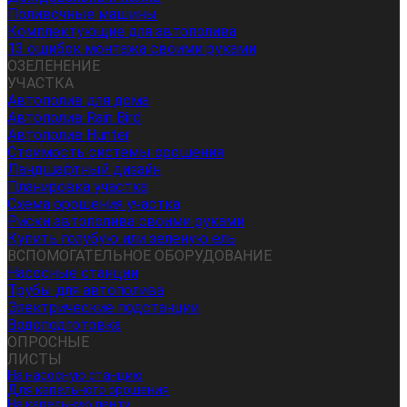
Поливочные машины
Комплектующие для автополива
13 ошибок монтажа своими руками
ОЗЕЛЕНЕНИЕ
УЧАСТКА
Автополив для дома
Автополив Rain Bird
Автополив Hunter
Стоимость системы орошения
Ландшафтный дизайн
Планировка участка
Схема орошения участка
Риски автополива своими руками
Купить голубую или зеленую ель
ВСПОМОГАТЕЛЬНОЕ ОБОРУДОВАНИЕ
Насосные станции
Трубы для автополива
Электрические подстанции
Водоподготовка
ОПРОСНЫЕ
ЛИСТЫ
На насосную станцию
Для капельного орошения
На капельную ленту