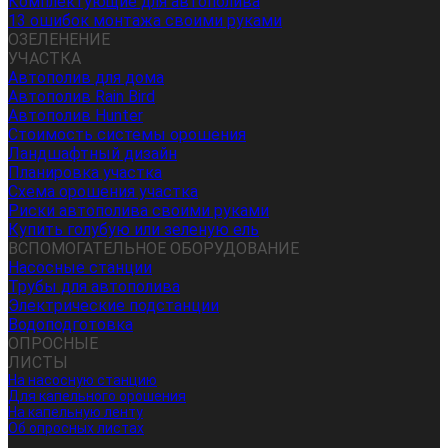
Комплектующие для автополива
13 ошибок монтажа своими руками
ОЗЕЛЕНЕНИЕ
УЧАСТКА
Автополив для дома
Автополив Rain Bird
Автополив Hunter
Стоимость системы орошения
Ландшафтный дизайн
Планировка участка
Схема орошения участка
Риски автополива своими руками
Купить голубую или зеленую ель
ВСПОМОГАТЕЛЬНОЕ ОБОРУДОВАНИЕ
Насосные станции
Трубы для автополива
Электрические подстанции
Водоподготовка
ОПРОСНЫЕ
ЛИСТЫ
На насосную станцию
Для капельного орошения
На капельную ленту
Об опросных листах