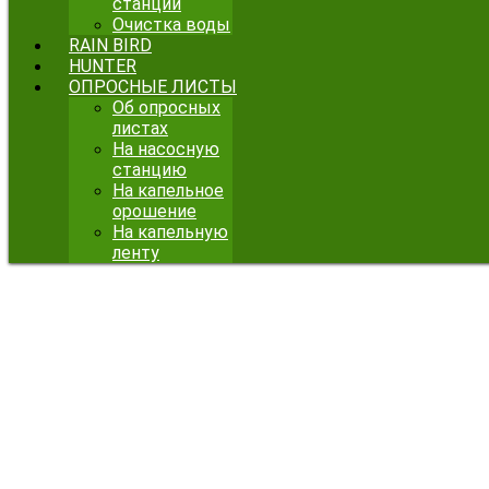
станции
Очистка воды
RAIN BIRD
HUNTER
ОПРОСНЫЕ ЛИСТЫ
Об опросных
листах
На насосную
станцию
На капельное
орошение
На капельную
ленту