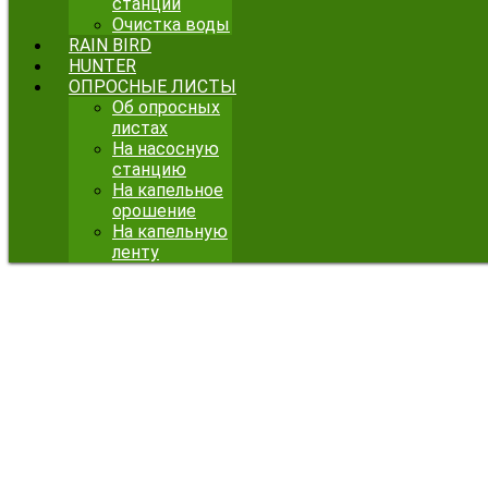
станции
Очистка воды
RAIN BIRD
HUNTER
ОПРОСНЫЕ ЛИСТЫ
Об опросных
листах
На насосную
станцию
На капельное
орошение
На капельную
ленту